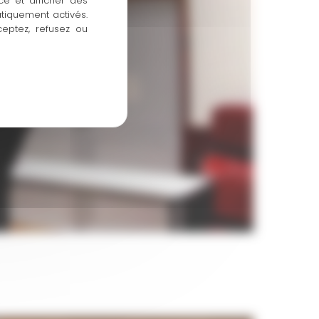
ce et afficher des
atiquement activés.
ceptez, refusez ou