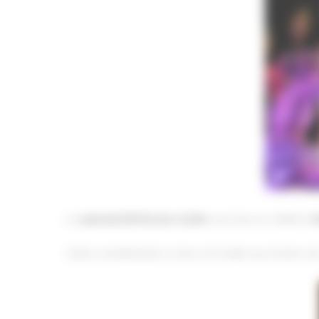
Le
samedi 29 Février à 20h
aura lieu la célèbre
F
Cette manifestation a lieu à la Halle aux Grains d