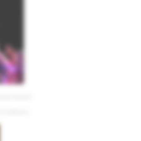
louse Assezat.
en souffrance.