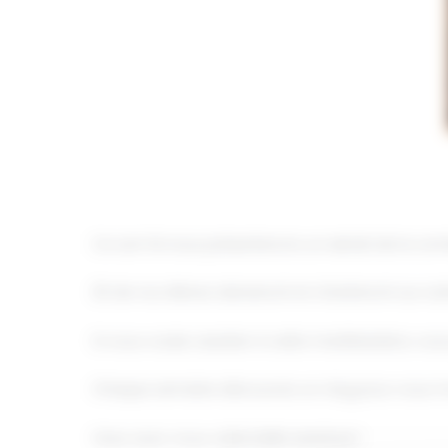
Ce soir-là nous présenterons un extrait de la c
25 de nos élèves danseront et chanteront sur scè
Si vous voulez assister à cette manifestation, vo
Chaque semaine découvrez un vlog pour vous mo
Vivez avec nous cette belle aventure !