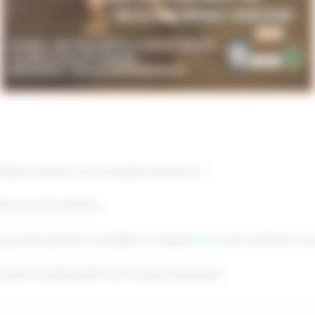
omédie musicale « The Greatest Showman ».
ne pour les enfants.
us pouvez prendre vos billets en cliquant
ici
ou les acheter le s
ntrer la préparation de ce beau spectacle.