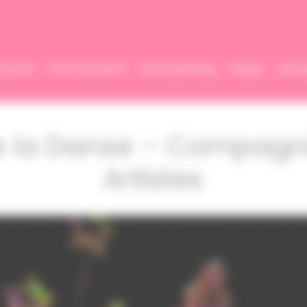
Accueil
Cours de danse
Notre planning
Stages
Inscri
e la Danse – Compag
Artistes