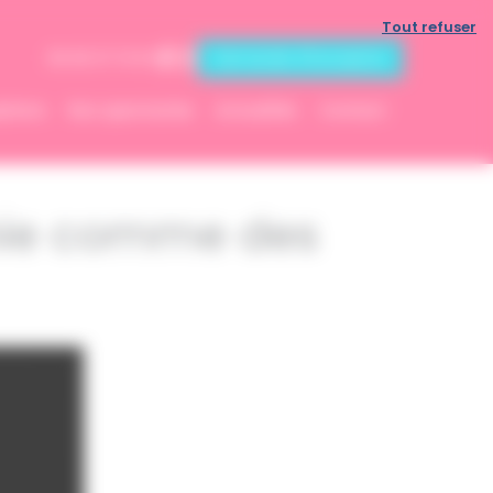
Tout refuser
Demande d'inscription
06 83 07 13 53
ptions
Nos spectacles
Actualités
Contact
nie comme des