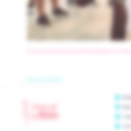
Si vous souhaitez plus d’informations sur l’Af
←
Article précédent
Bazi
Beau
Cas
Cor