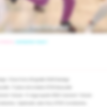
ro Dance,
contactez-nous !
ège : 5 Rue Porte d'Engraille 31450 Baziège
zelle : 17 place de la Mairie 31700 Beauzelle
tanet Tolosan : Pl. Argyroupolis 31320 Castanet-Tolosan
nebarrieu : Esplanade Jules Ferry 31700 Cornebarrieu