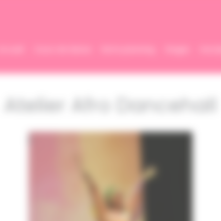
Accueil
Cours de danse
Notre planning
Stages
Inscri
Atelier Afro Dancehall