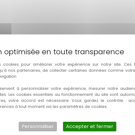
ge danse africaine, hip-hop et dancehall.
s cookies pour améliorer votre expérience sur notre site. Ces
 qu'à nos partenaires, de collecter certaines données comme votre
 sur des
chorégraphies hyper dynamiques!
vigation.
servent à personnaliser votre expérience, mesurer notre audien
s, dans la joie et la bonne humeur.
ntes. Les cookies essentiels au fonctionnement du site sont autom
res, votre accord est nécessaire. Vous gardez le contrôle : ac
pline, voici une vidéo d’Afro Dance
érences à tout moment via les paramètres de cookies.
Personnaliser
Accepter et fermer