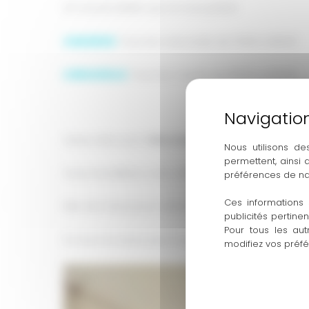
Un nouvel atelier qui va vous plaire!
A BAZIEGE:
Tous les mercredis de 17h30 à 18h30
A BEAUZELLE:
Tous les mardis de 19h30 à 20h30
Pour les ados et adultes
Venez découvrir l
‘Afro Dance
, un style qui mélan
Nous utilisons de
permettent, ainsi
Vous travaillerez votre déhanché et votre cardio
préférences de na
Ces informations 
Rien de mieux pour extérioriser et évacuer le stres
publicités pertine
Pour tous les aut
Si vous ne savez pas à quoi ressemble cette disci
modifiez vos préf