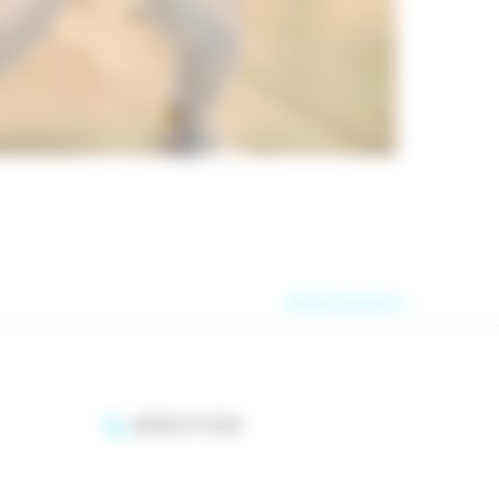
Article suivant
→
06 83 07 13 53