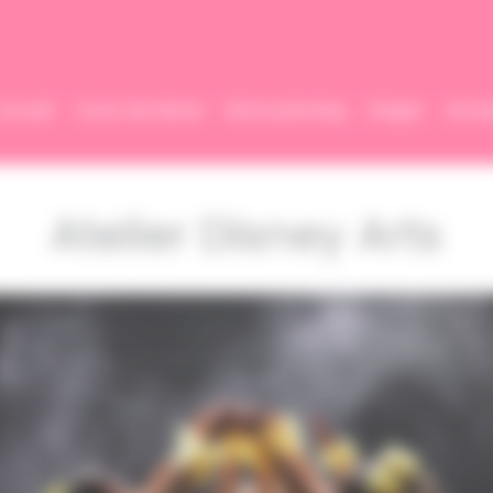
Accueil
Cours de danse
Notre planning
Stages
Inscri
Atelier Disney Arts