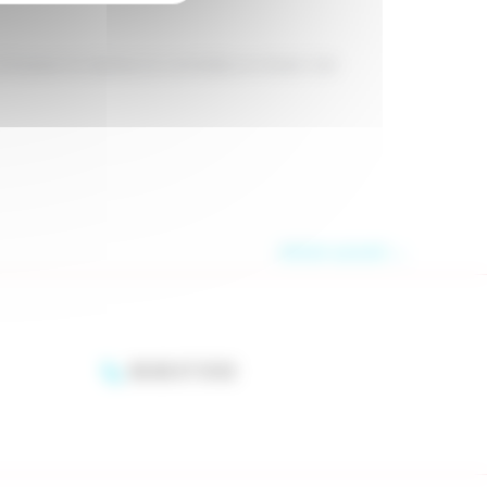
ravers la danse, la comédie, le chant, l’art
Article suivant
→
06 83 07 13 53