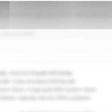
, votre enfant plongera dans l’univers imaginaire de Disney, à t
 vacances scolaires
ège : 5 Rue Porte d'Engraille 31450 Baziège
zelle : 17 place de la Mairie 31700 Beauzelle
tanet Tolosan : Pl. Argyroupolis 31320 Castanet-Tolosan
nebarrieu : Esplanade Jules Ferry 31700 Cornebarrieu