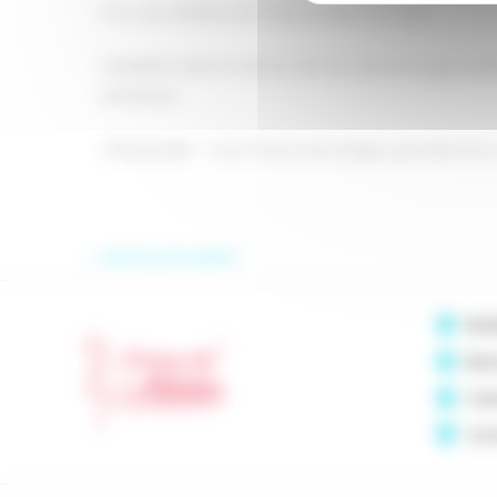
Pour les enfants de 3 ans et demi à 6 ans
Habillé(e) dans la tenue de son personnage préféré
plastique.
À Beauzelle – Sous forme de stages, pendant les
←
Article précédent
Bazi
Beau
Cas
Cor