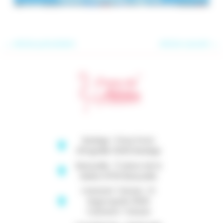
←
Article précédent
Article suivant
→
Baziège : 5 Rue Porte
d'Engraille 31450 Baziège
Beauzelle : 17 place de la
Mairie 31700 Beauzelle
Castanet Tolosan : Pl.
Argyroupolis 31320
Castanet-Tolosan