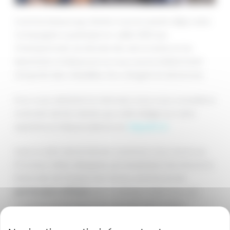
Comme beaucoup d’entre vous le savent déjà, notre
Compagnie a participé en Juillet 2019 aux
Championnats du Monde Arts de la Scène et du
Spectacle à Hollywood où nous avons brillamment
remporté des médailles d’or, d’argent et de bronze.
Pour vous rafraîchir la mémoire, nous vous conseillons
vivement de lire l’article qui a été rédigé sur notre
expérience Hollywoodienne en
cliquant ici.
Suite à cette extraordinaire aventure, nous avons eu
l’honneur d’être désignés par Anastasia Gai, Directrice
Nationale de l’Equipe de France, comme école
partenaire officiel
pour la danse. C’est nous qui
coacherons les futurs participants de la région
Toulousaine.