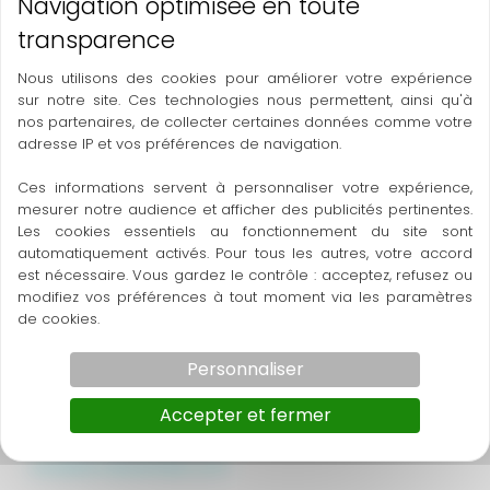
De ce fait, nous organiserons une audition avec
Anastasia Gai, le lundi 11 Novembre afin de découvrir
Nous utilisons des cookies pour améliorer votre expérience
de nouveaux talents.
sur notre site. Ces technologies nous permettent, ainsi qu'à
nos partenaires, de collecter certaines données comme votre
Chanteurs, danseurs, acteurs, mannequins, magiciens,
adresse IP et vos préférences de navigation.
artistes de crique, quelque soit votre talent, inscrivez-
Ces informations servent à personnaliser votre expérience,
vous à cette audition!
mesurer notre audience et afficher des publicités pertinentes.
Les cookies essentiels au fonctionnement du site sont
Le début du rêve peut commencer près de chez
automatiquement activés. Pour tous les autres, votre accord
est nécessaire. Vous gardez le contrôle : acceptez, refusez ou
vous, saisissez cette opportunité!
modifiez vos préférences à tout moment via les paramètres
de cookies.
Les Directeurs de Castings descendent spécialement
de Paris pour vous rencontrer.
Personnaliser
La démarche est simple, inscrivez-vous dès
Accepter et fermer
maintenant sur le site de Révélations des Etoiles:
revelationdesetoiles.com