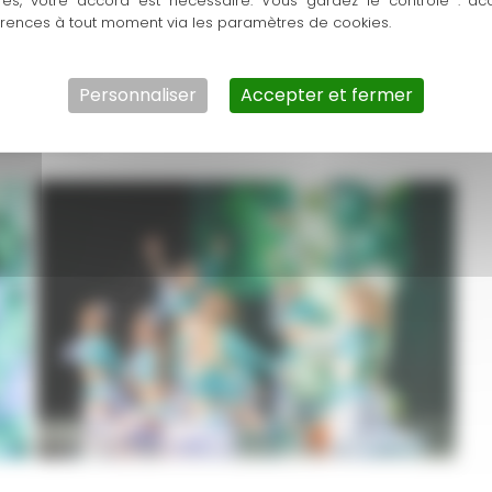
res, votre accord est nécessaire. Vous gardez le contrôle : ac
érences à tout moment via les paramètres de cookies.
 17h10 à 17h40
h40 à 18h40
Personnaliser
Accepter et fermer
de 18h40 à 19h40
9h40 à 20h40