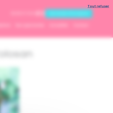
Tout refuser
Demande d'inscription
06 83 07 13 53
ptions
Nos spectacles
Actualités
Contact
Tolosan