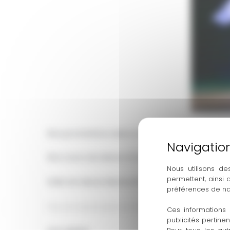
Nos prestations dans nos locaux de Castanet
Nos cours de danse à Castanet-Tolosan
Nous utilisons de
permettent, ainsi
Salle de danse Marius Petipa
préférences de na
Pour en savoir plus sur nos cours de danse, il vous 
Ces informations 
publicités pertine