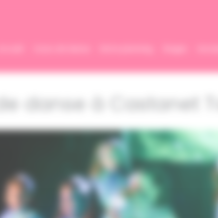
Accueil
Cours de danse
Notre planning
Stages
Inscri
de danse à Castanet 