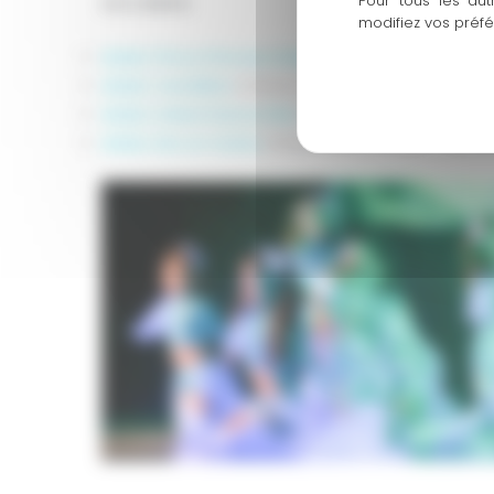
Pour tous les aut
LES LUNDIS:
modifiez vos préf
Atelier Prince Princess Baby:
Enfants de 2-3 ans- de
Atelier Cendrillon:
Enfants de 4 – 5 – 6 ans – de 17
Atelier United Dance Kids:
Enfants de 7 à 11 ans – 
Atelier Arts en Scène:
Enfants de 5 à 11 ans – de 1