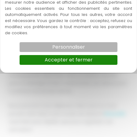
mesurer notre audience et afficher des publicités pertinentes.
On n’oublie pas les messieurs:
Les cookies essentiels au fonctionnement du site sont
automatiquement activés. Pour tous les autres, votre accord
est nécessaire. Vous gardez le contrôle : acceptez, refusez ou
Bad Boys, Latin Lover, Geek show, Michael Jackson…
modifiez vos préférences à tout moment via les paramètres
de cookies.
Et bien sûr, nous pouvons vous proposer des thèmes
mixtes et sommes à votre écoute si vous avez une
Personnaliser
idée précise de ce que vous voulez !
Accepter et fermer
Nous pouvons aussi créer pour vous des
chorégraphies style Flash Mob, ou danse surprise
pour un Mariage et bien évidemment une danse pour
l’ouverture du bal des Mariés.
Nous pouvons nous déplacer chez vous ou vous
pouvez venir dans notre studio de danse à
Beauzelle
aussi bien pour répéter que pour organiser une
animation!