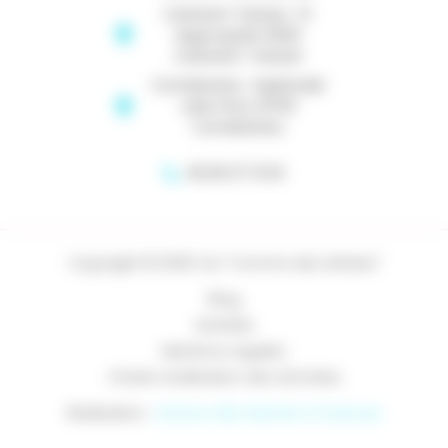
Castanet Tolosan : Pl.
Argyroupolis 31320
Castanet-Tolosan
Cornebarrieu : Esplanade
Jules Ferry 31700
Cornebarrieu
06 83 07 13 53
Copyright © 2026 Cie "Comme des Artistes"
Blog
Activités
Mentions Légales
Charte d’utilisation des données
Réalisation :
Horizon, Site internet à Toulouse