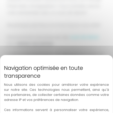
(Flash Mob, chorégraphie) ? Vous souhaitez animer
votre anniversaire avec un cours de danse?
Ne paniquez pas! Nous sommes là pour vous aider!
Nous pouvons vous proposer des
cours de danse
pour
animer vos soirées
!
Quelque soit votre niveau (du débutant au confirmé),
nous nous adaptons à vous afin que vous puissiez
passer un moment agréable, fun et inoubliable!
Pour les filles, plusieurs thèmes au choix:
Nous utilisons des cookies pour améliorer votre expérience
sur notre site. Ces technologies nous permettent, ainsi qu'à
Heels
(Danse sur Talon), Cabaret / Cabaret Burlesque,
nos partenaires, de collecter certaines données comme votre
adresse IP et vos préférences de navigation.
Street Jazz
, Disney, Latina, Beyonce, Britney Spears,
Années 80, comédie musicale…
Ces informations servent à personnaliser votre expérience,