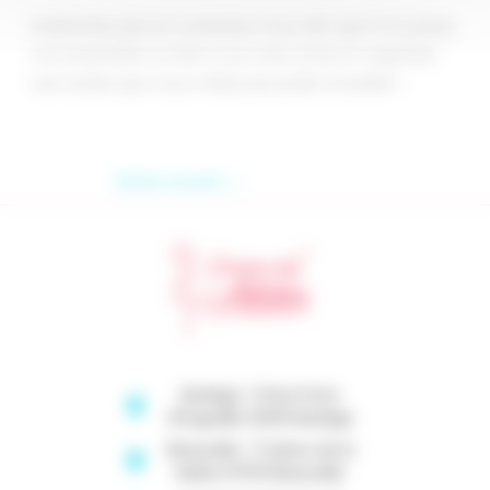
N’attendez plus et contactez nous afin que l’on puisse
voir ensemble ce dont vous avez envie et organiser
une soirée que vous n’êtes pas prêts d’oublier !
Article suivant
→
Baziège : 5 Rue Porte
d'Engraille 31450 Baziège
Beauzelle : 17 place de la
Mairie 31700 Beauzelle