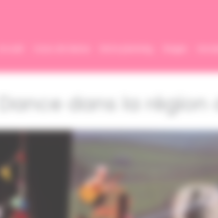
Accueil
Cours de danse
Notre planning
Stages
Inscri
t Dance dans la région