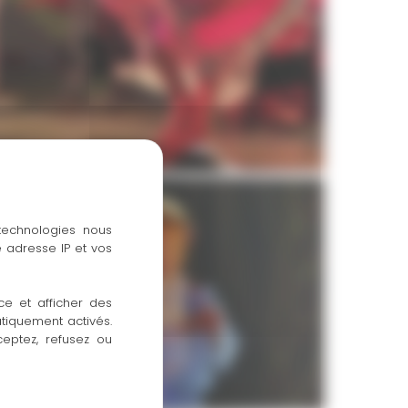
 technologies nous
 adresse IP et vos
Compagnie Comme des Artistes
Initiation à la danse pour les enfants dès 6 ans
ce et afficher des
atiquement activés.
ceptez, refusez ou