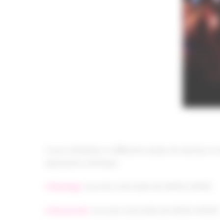
Pour les enfants de 6 – 10 ans
Cours d’initiation à différents styles de danses
expression scénique.
A Baziège
:
tous les mercredis de 14h30 à 15h30
A Beauzelle
:
tous les mercredis de 14h20 à 15h20