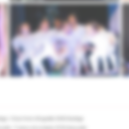
Compagnie Comme des Artistes
s
Initiation à la danse pour les enfants dès 6 ans
ège : 5 Rue Porte d'Engraille 31450 Baziège
zelle : 17 place de la Mairie 31700 Beauzelle