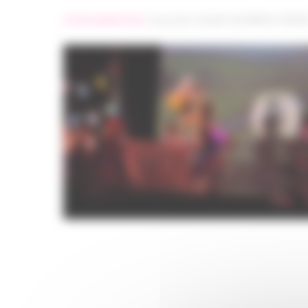
A Cornebarrieu
:
tous les mardis de 18h30 à 19h3
Cours de danse pour enfants Toulouse