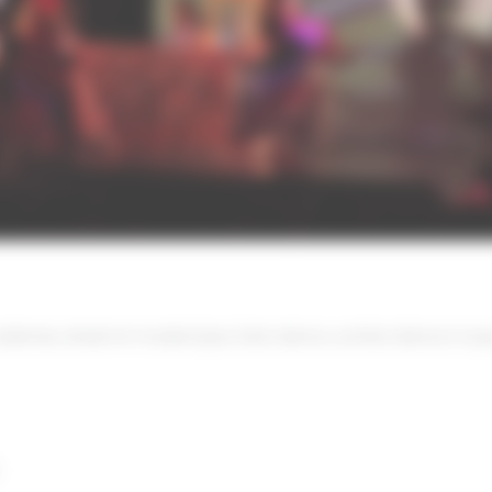
 modernes, street et modern’jazz, funk, dance, zumba dance, K-