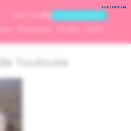
Tout refuser
Demande d'inscription
06 83 07 13 53
ptions
Nos spectacles
Actualités
Contact
 de Toulouse