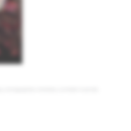
pop, chorégraphies chantées, comédie musicale,