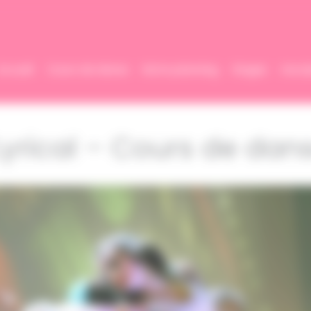
Accueil
Cours de danse
Notre planning
Stages
Inscri
Lyrical – Cours de dan