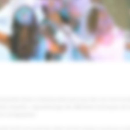
Pour les enfants dès 10 ans, ados et adultes
STAGES INTENSIFS
ssemble danse contemporaine, jazz, pop, folk, rock. Une nouvell
ents ressentis. L’apprentissage des différentes techniques de 
de chorégraphies.
nsifs de 3h sur le premier week-end de chaque vacances scol