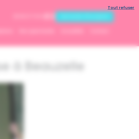
Tout refuser
Demande d'inscription
06 83 07 13 53
ptions
Nos spectacles
Actualités
Contact
se à Beauzelle