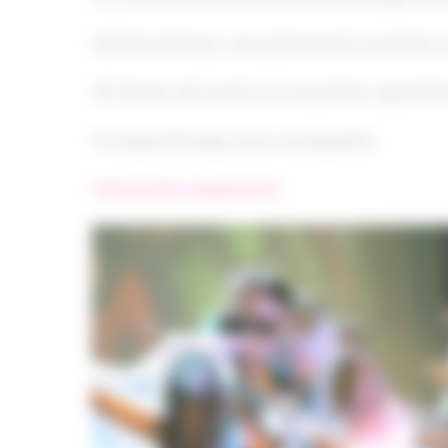
1h30 de technique: assouplissement, travail des s
30 minutes de travail au sol et portées: apprent
1h d’apprentissage d’une chorégraphie
A Beauzelle
uniquement