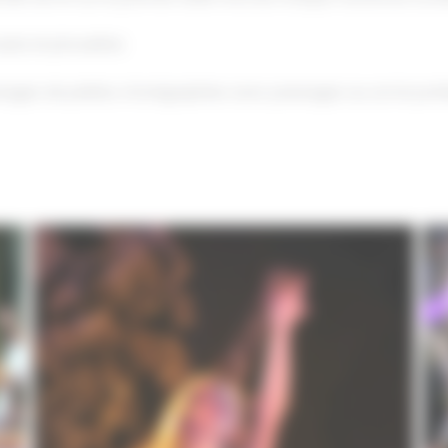
auts et pirouettes
issages de petites chorégraphies avec passages au sol et port