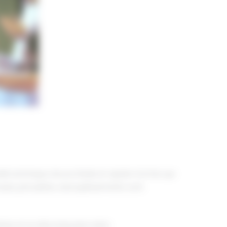
e technique douce, fluide et rapide à la fois qui
sauts, pirouettes, assouplissements sont
aires et se décomposera ainsi: