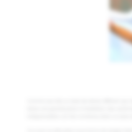
Comme aux USA, un style de danse différent qui ra
laisse une grande place à l’exaltation des sentim
indispensables car très nombreux dans ce style 
Ce cours se déroulera sous forme de stages inte