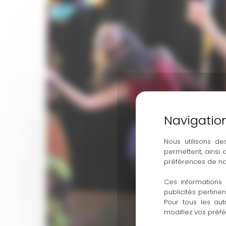
Nous utilisons de
permettent, ainsi
préférences de na
Ces informations 
publicités pertine
Pour tous les aut
modifiez vos préf