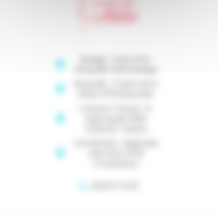
Baziège : 5 Rue Porte
d'Engraille 31450 Baziège
Beauzelle : 17 place de la
Mairie 31700 Beauzelle
Castanet Tolosan : Pl.
Argyroupolis 31320
Castanet-Tolosan
Cornebarrieu : Esplanade
Jules Ferry 31700
Cornebarrieu
06 83 07 13 53