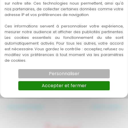
sur notre site. Ces technologies nous permettent, ainsi qu'à
nos partenaires, de collecter certaines données comme votre
adresse IP et vos préférences de navigation.
Ces informations servent à personnaliser votre expérience,
mesurer notre audience et afficher des publicités pertinentes.
Les cookies essentiels au fonctionnement du site sont
automatiquement activés. Pour tous les autres, votre accord
est nécessaire. Vous gardez le contrôle : acceptez, refusez ou
modifiez vos préférences à tout moment via les paramètres
N’oubliez pas de vous abonner à notre
chaîne
de cookies.
YouTube
pour ne rien manquer !
Personnaliser
Accepter et fermer
←
Article précédent
Article suivant
→