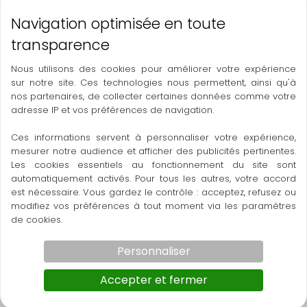
que soit notre âge, une âme d’enfant enfouie tout au
fond de notre coeur, semblable à une petite flamme
que nous rallumons chaque année. Elle éclairera nos
jours les plus courts de joies, d’histoires, de chants et
Nous utilisons des cookies pour améliorer votre expérience
sur notre site. Ces technologies nous permettent, ainsi qu'à
de magie.
nos partenaires, de collecter certaines données comme votre
adresse IP et vos préférences de navigation.
Ces informations servent à personnaliser votre expérience,
mesurer notre audience et afficher des publicités pertinentes.
Les cookies essentiels au fonctionnement du site sont
automatiquement activés. Pour tous les autres, votre accord
est nécessaire. Vous gardez le contrôle : acceptez, refusez ou
modifiez vos préférences à tout moment via les paramètres
de cookies.
Personnaliser
Accepter et fermer