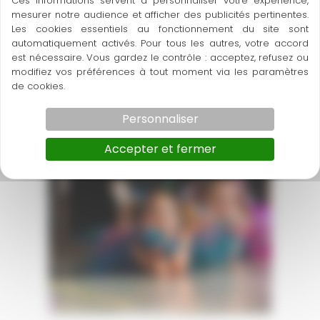
Ces informations servent à personnaliser votre expérience,
mesurer notre audience et afficher des publicités pertinentes.
Les cookies essentiels au fonctionnement du site sont
automatiquement activés. Pour tous les autres, votre accord
est nécessaire. Vous gardez le contrôle : acceptez, refusez ou
modifiez vos préférences à tout moment via les paramètres
Nos derniers articles
de cookies.
Personnaliser
Accepter et fermer